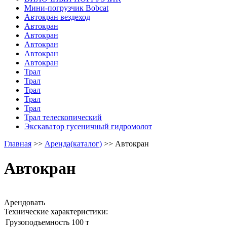
Мини-погрузчик Bobcat
Автокран вездеход
Автокран
Автокран
Автокран
Автокран
Автокран
Трал
Трал
Трал
Трал
Трал
Трал телескопический
Экскаватор гусеничный гидромолот
Главная
>>
Аренда(каталог)
>> Автокран
Вы здесь
Автокран
Арендовать
Технические характеристики:
Грузоподъемность
100 т